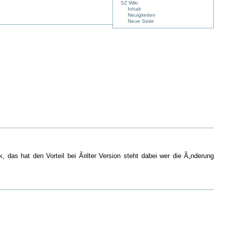
SZ Wiki
Inhalt
Neuigkeiten
Neue Seite
nk, das hat den Vorteil bei Ã¤lter Version steht dabei wer die Ã„nderung