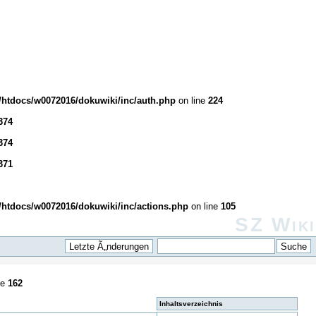
htdocs/w0072016/dokuwiki/inc/auth.php
on line
224
374
374
371
htdocs/w0072016/dokuwiki/inc/actions.php
on line
105
SZ Wiki
ne
162
Inhaltsverzeichnis