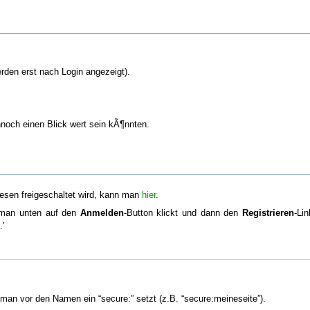
rden erst nach Login angezeigt).
noch einen Blick wert sein kÃ¶nnten.
iesen freigeschaltet wird, kann man
hier
.
m man unten auf den
Anmelden
-Button klickt und dann den
Registrieren
-Li
.’
 man vor den Namen ein “secure:” setzt (z.B. “secure:meineseite”).