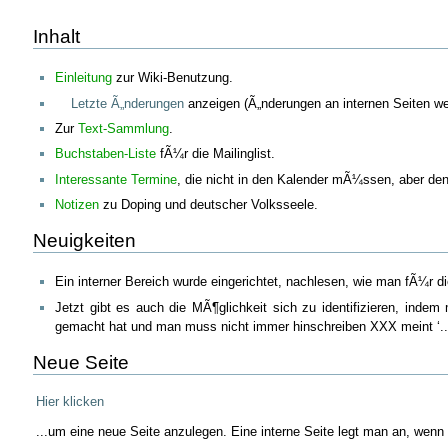
Inhalt
Einleitung
zur Wiki-Benutzung.
Letzte Ã„nderungen
anzeigen (Ã„nderungen an internen Seiten we
Zur
Text-Sammlung
.
Buchstaben-Liste
fÃ¼r die Mailinglist.
Interessante Termine
, die nicht in den Kalender mÃ¼ssen, aber den
Notizen
zu Doping und deutscher Volksseele.
Neuigkeiten
Ein interner Bereich wurde eingerichtet, nachlesen, wie man fÃ¼r d
Jetzt gibt es auch die MÃ¶glichkeit sich zu identifizieren, inde
gemacht hat und man muss nicht immer hinschreiben XXX meint ‘..
Neue Seite
Hier klicken
...um eine neue Seite anzulegen. Eine interne Seite legt man an, wenn