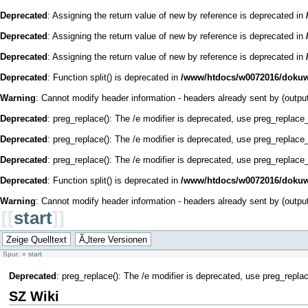
Deprecated
: Assigning the return value of new by reference is deprecated in
Deprecated
: Assigning the return value of new by reference is deprecated in
Deprecated
: Assigning the return value of new by reference is deprecated in
Deprecated
: Function split() is deprecated in
/www/htdocs/w0072016/dokuwi
Warning
: Cannot modify header information - headers already sent by (outpu
Deprecated
: preg_replace(): The /e modifier is deprecated, use preg_replace
Deprecated
: preg_replace(): The /e modifier is deprecated, use preg_replace
Deprecated
: preg_replace(): The /e modifier is deprecated, use preg_replace
Deprecated
: Function split() is deprecated in
/www/htdocs/w0072016/dokuw
Warning
: Cannot modify header information - headers already sent by (outpu
[[
start
]]
Spur:
»
start
Deprecated
: preg_replace(): The /e modifier is deprecated, use preg_repla
SZ Wiki